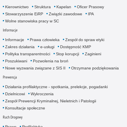
Kierownictwo
Struktura
Kapelan
Oficer Prasowy
Stowarzyszenie EiRP
Związki zawodowe
IPA
Wolne stanowiska pracy w SC
Informacje
Informacje
Prawa człowieka
Zespół do spraw etyki
Zakres działania
e-usługi
Dostępność KMP
Polityka transparentności
Stop korupcji
Zaginieni
Poszukiwani
Pozwolenia na broń
Nowe wyzwania związane z SIS II
Otrzymane podziękowania
Prewencja
Działania profilaktyczne - spotkania, prelekcje, pogadanki
Dzielnicowi
Wykroczenia
Zespół Prewencji Kryminalnej, Nieletnich i Patologii
Konsultacje społeczne
Ruch Drogowy
Prawo
Profilaktyka