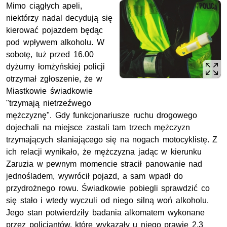
Mimo ciągłych apeli,
niektórzy nadal decydują się
kierować pojazdem będąc
pod wpływem alkoholu. W
sobotę, tuż przed 16.00
dyżurny łomżyńskiej policji
otrzymał zgłoszenie, że w
Miastkowie świadkowie
"trzymają nietrzeźwego
mężczyznę". Gdy funkcjonariusze ruchu drogowego
dojechali na miejsce zastali tam trzech mężczyzn
trzymających słaniającego się na nogach motocyklistę. Z
ich relacji wynikało, że mężczyzna jadąc w kierunku
Zaruzia w pewnym momencie stracił panowanie nad
jednośladem, wywrócił pojazd, a sam wpadł do
przydrożnego rowu. Świadkowie pobiegli sprawdzić co
się stało i wtedy wyczuli od niego silną woń alkoholu.
Jego stan potwierdziły badania alkomatem wykonane
przez policjantów, które wykazały u niego prawie 2,3