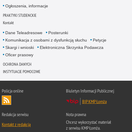
Ogłoszenia, informacje
PRAKTYKI STUDENCKIE
Kontakt
Dane Teleadresowe
Posterunki
Komunikacja z osobami z dysfunkcją słuchu
Petycje
Skargi i wnioski
Elektroniczna Skrzynka Podawcza
Oficer prasowy
OCHRONA DANYCH
INSTYTUACJE POMOCOWE
Policja online
Biuletyn Informacji Publicznej
BIP KMP Łomża
Redakcja serwisu
Nota prawna
Chcesz wykorzystać materiał
Kontakt z redakcją
z serwisu KMP Łomża.