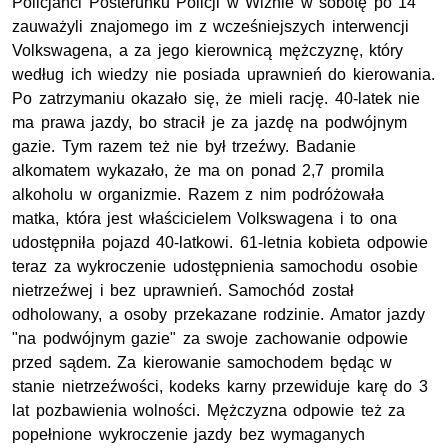
Policjanci Posterunku Policji w Wiźnie w sobotę po 14
zauważyli znajomego im z wcześniejszych interwencji
Volkswagena, a za jego kierownicą mężczyznę, który
według ich wiedzy nie posiada uprawnień do kierowania.
Po zatrzymaniu okazało się, że mieli rację. 40-latek nie
ma prawa jazdy, bo stracił je za jazdę na podwójnym
gazie. Tym razem też nie był trzeźwy. Badanie
alkomatem wykazało, że ma on ponad 2,7 promila
alkoholu w organizmie. Razem z nim podróżowała
matka, która jest właścicielem Volkswagena i to ona
udostępniła pojazd 40-latkowi. 61-letnia kobieta odpowie
teraz za wykroczenie udostępnienia samochodu osobie
nietrzeźwej i bez uprawnień. Samochód został
odholowany, a osoby przekazane rodzinie. Amator jazdy
"na podwójnym gazie" za swoje zachowanie odpowie
przed sądem. Za kierowanie samochodem będąc w
stanie nietrzeźwości, kodeks karny przewiduje karę do 3
lat pozbawienia wolności. Mężczyzna odpowie też za
popełnione wykroczenie jazdy bez wymaganych