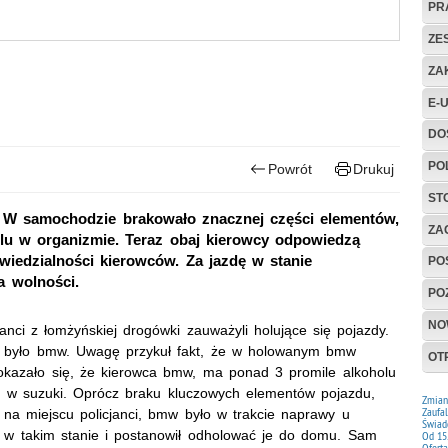
PR
ZE
ZA
E-
DO
PO
Powrót
Drukuj
ST
 W samochodzie brakowało znacznej części elementów,
ZAG
olu w organizmie. Teraz obaj kierowcy odpowiedzą
owiedzialności kierowców. Za jazdę w stanie
PO
a wolności.
PO
NO
anci z łomżyńskiej drogówki zauważyli holujące się pojazdy.
ne było bmw. Uwagę przykuł fakt, że w holowanym bmw
OT
 okazało się, że kierowca bmw, ma ponad 3 promile alkoholu
zi w suzuki. Oprócz braku kluczowych elementów pojazdu,
Zmiany
Zaufal
i na miejscu policjanci, bmw było w trakcie naprawy u
Świad
o w takim stanie i postanowił odholować je do domu. Sam
Od 15.
Ofert