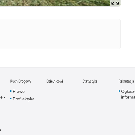
Ruch Drogowy
Dzielnicowi
Statystyka
Rekrutacja
Prawo
Ogłosz
e -
inform
Profilaktyka
a