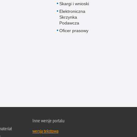
Skargi i wnioski
Elektroniczna
Skrzynka
Podawcza
Oficer prasowy
Inne wersje portalu
ateriał
wersja tekstowa
.