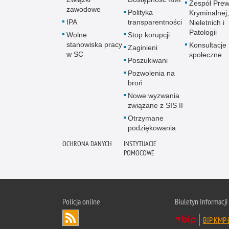
Zespół Prew
zawodowe
Polityka
Kryminalnej,
IPA
transparentności
Nieletnich i
Patologii
Wolne
Stop korupcji
stanowiska pracy
Konsultacje
Zaginieni
w SC
społeczne
Poszukiwani
Pozwolenia na
broń
Nowe wyzwania
związane z SIS II
Otrzymane
podziękowania
OCHRONA DANYCH
INSTYTUACJE
POMOCOWE
Policja online
Biuletyn Informacji
BIP KMP