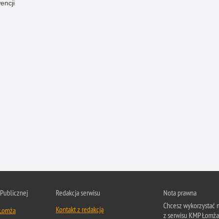
encji
 Publicznej
Redakcja serwisu
Nota prawna
Chcesz wykorzystać m
Kontakt z redakcją
 Łomża
z serwisu KMP Łomża