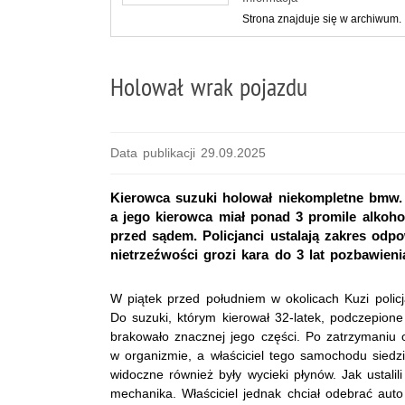
Strona znajduje się w archiwum.
Holował wrak pojazdu
Data publikacji 29.09.2025
Kierowca suzuki holował niekompletne bmw.
a jego kierowca miał ponad 3 promile alkoh
przed sądem. Policjanci ustalają zakres odp
nietrzeźwości grozi kara do 3 lat pozbawieni
W piątek przed południem w okolicach Kuzi policj
Do suzuki, którym kierował 32-latek, podczepio
brakowało znacznej jego części. Po zatrzymaniu
w organizmie, a właściciel tego samochodu sied
widoczne również były wycieki płynów. Jak ustalil
mechanika. Właściciel jednak chciał odebrać aut