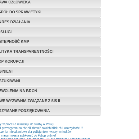
AWA CZŁOWIEKA
SPÓŁ DO SPRAW ETYKI
KRES DZIAŁANIA
USŁUGI
STĘPNOŚĆ KMP
LITYKA TRANSPARENTNOŚCI
OP KORUPCJI
INIENI
SZUKIWANI
ZWOLENIA NA BROŃ
WE WYZWANIA ZWIĄZANE Z SIS II
RZYMANE PODZIĘKOWANIA
 w procesie rekrutacji do służby w Policji
i przestępcom bo chcieli chronić swoich bliskich i oszczędności!!!
czenia mieszkaniowe dla policjantów - wzory wniosków
 marca możesz aplikować do Policji online!
a specjalna przygotowana przez PKO BP dla czynnych i emerytowanych