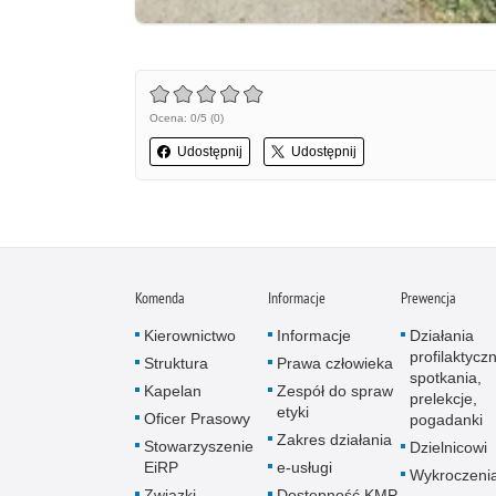
Ocena: 0/5 (0)
Udostępnij
Udostępnij
Komenda
Informacje
Prewencja
Kierownictwo
Informacje
Działania
profilaktyczn
Struktura
Prawa człowieka
spotkania,
Kapelan
Zespół do spraw
prelekcje,
etyki
Oficer Prasowy
pogadanki
Zakres działania
Stowarzyszenie
Dzielnicowi
EiRP
e-usługi
Wykroczeni
Związki
Dostępność KMP