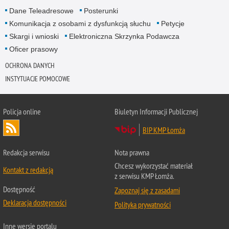
Dane Teleadresowe
Posterunki
Komunikacja z osobami z dysfunkcją słuchu
Petycje
Skargi i wnioski
Elektroniczna Skrzynka Podawcza
Oficer prasowy
OCHRONA DANYCH
INSTYTUACJE POMOCOWE
Policja online
Biuletyn Informacji Publicznej
BIP KMP Łomża
Redakcja serwisu
Nota prawna
Chcesz wykorzystać materiał
Kontakt z redakcją
z serwisu KMP Łomża.
Dostępność
Zapoznaj się z zasadami
Deklaracja dostępności
Polityka prywatności
Inne wersje portalu